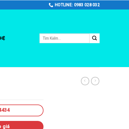
HOTLINE: 0983 028 032
Tìm
 HỆ
kiếm:
4434
o giá