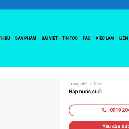
THIỆU
SẢN PHẨM
BÀI VIẾT – TIN TỨC
FAQ
VIỆC LÀM
LIÊN
Trang chủ
/
Nắp
Nắp nước suối
0919 20
Yêu cầu bá