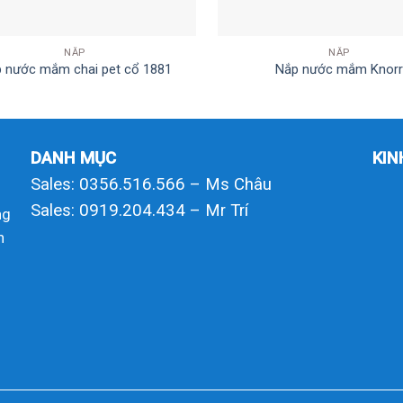
NẮP
NẮP
 nước mắm chai pet cổ 1881
Nắp nước mắm Knorr
DANH MỤC
KIN
Sales: 0356.516.566 – Ms Châu
Sales: 0919.204.434 – Mr Trí
ng
h