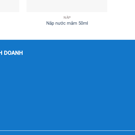
NẮP
Nắp nước mắm 50ml
H DOANH