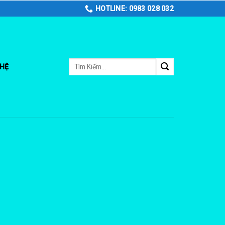
HOTLINE: 0983 028 032
Tìm
 HỆ
kiếm: