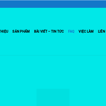
THIỆU
SẢN PHẨM
BÀI VIẾT – TIN TỨC
FAQ
VIỆC LÀM
LIÊN