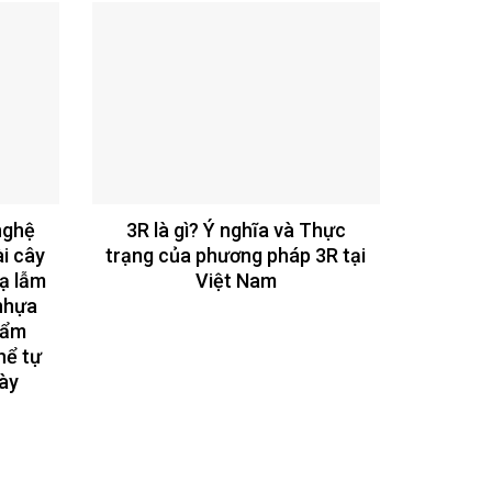
nghệ
3R là gì? Ý nghĩa và Thực
ài cây
trạng của phương pháp 3R tại
lạ lẫm
Việt Nam
 nhựa
hẩm
hể tự
ày