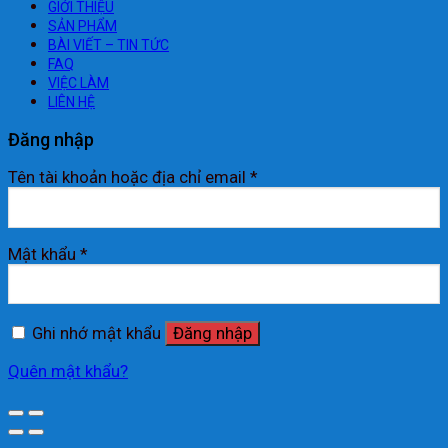
GIỚI THIỆU
SẢN PHẨM
BÀI VIẾT – TIN TỨC
FAQ
VIỆC LÀM
LIÊN HỆ
Đăng nhập
Tên tài khoản hoặc địa chỉ email
*
Mật khẩu
*
Ghi nhớ mật khẩu
Đăng nhập
Quên mật khẩu?