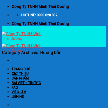
Skip
Công Ty TNHH Minh Thái Dương
to
content
HOTLINE: 0983 028 032
Công Ty TNHH Minh Thái Dương
Category Archives:
Hướng Dẫn
TRANG CHỦ
GIỚI THIỆU
SẢN PHẨM
BÀI VIẾT – TIN TỨC
FAQ
VIỆC LÀM
LIÊN HỆ