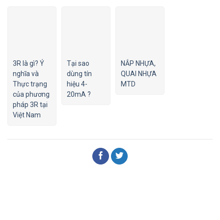
3R là gì? Ý
Tại sao
NẮP NHỰA,
nghĩa và
dùng tín
QUAI NHỰA
Thực trạng
hiệu 4-
MTD
của phương
20mA ?
pháp 3R tại
Việt Nam