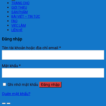
TRANG CHỦ
GIỚI THIỆU
SẢN PHẨM
BÀI VIẾT – TIN TỨC
FAQ
VIỆC LÀM
LIÊN HỆ
Đăng nhập
Tên tài khoản hoặc địa chỉ email
*
Mật khẩu
*
Ghi nhớ mật khẩu
Đăng nhập
Quên mật khẩu?