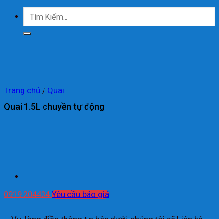
Tìm
kiếm:
Trang chủ
/
Quai
Quai 1.5L chuyền tự động
0919 204434
Yêu cầu báo giá