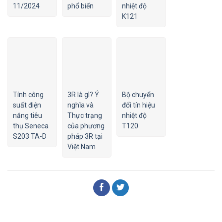
11/2024
phổ biến
nhiệt độ
K121
Tính công
3R là gì? Ý
Bộ chuyển
suất điện
nghĩa và
đổi tín hiệu
năng tiêu
Thực trạng
nhiệt độ
thụ Seneca
của phương
T120
S203 TA-D
pháp 3R tại
Việt Nam